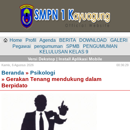
|
Home
|
Profil
|
Agenda
|
BERITA
|
DOWNLOAD
|
GALERI
|
Pegawai
|
pengumuman
|
SPMB
|
PENGUMUMAN
KELULUSAN KELAS 9
|
Versi Dekstop
|
Install Aplikasi Mobile
Kamis,
6 Agustus 2026
00:36:29
Beranda
»
Psikologi
» Gerakan Tenang mendukung dalam
Berpidato