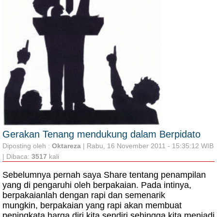
Gerakan Tenang mendukung dalam Berpidato
Diposting oleh :
Oktareza
| Rabu, 16 November 2011 - 15:35:12 WIB
| Dibaca:
3517
kali
Sebelumnya pernah saya Share tentang penampilan
yang di pengaruhi oleh berpakaian.
Pada intinya,
berpakaianlah dengan rapi dan semenarik
mungkin,
berpakaian yang rapi akan membuat
peningkata harga diri kita sendiri sehingga kita menjadi