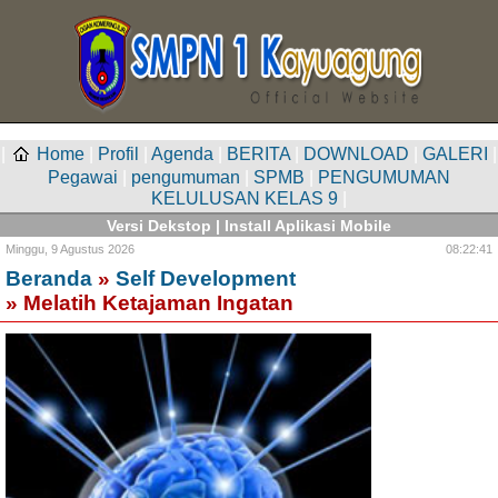
|
Home
|
Profil
|
Agenda
|
BERITA
|
DOWNLOAD
|
GALERI
|
Pegawai
|
pengumuman
|
SPMB
|
PENGUMUMAN
KELULUSAN KELAS 9
|
Versi Dekstop
|
Install Aplikasi Mobile
Minggu,
9 Agustus 2026
08:22:41
Beranda
»
Self Development
» Melatih Ketajaman Ingatan