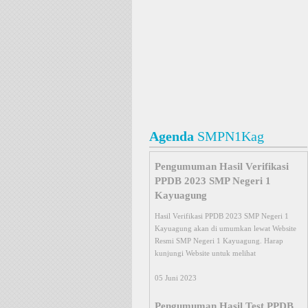
Agenda
SMPN1Kag
Pengumuman Hasil Verifikasi
PPDB 2023 SMP Negeri 1
Kayuagung
Hasil Verifikasi PPDB 2023 SMP Negeri 1
Kayuagung akan di umumkan lewat Website
Resmi SMP Negeri 1 Kayuagung. Harap
kunjungi Website untuk melihat
Pengumuman Hasil Test PPDB
2014 SMP N 1 Kayuagung
05 Juni 2023
Hasil test PPDB 2014 SMP n 1 Kayuagung
akan di umumkan lewat Website Resmi SMP