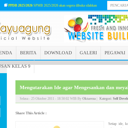
PPDB 2025/2026
SPMB 2025/2026 akan segera dibuka silahkan baca informasinya len
ENDA
BERITA
DOWNLOAD
GALERI
PEGAWAI
SAN KELAS 9
Mengutarakan Ide agar Mengesankan dan meya
Selasa - 25 Oktober 2011 - 18:50:02 WIB By
Oktareza
|
Kategori:
Self Deve
Share This Article :
Setiap ide, 