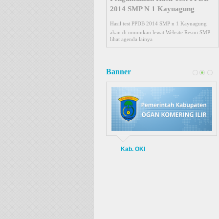
Negeri 1 Kayuagung. Harap kunjungi Website
untuk melihat Pengumuman dan tidak perlu
datang ke SMP N 1 Kayuagung pada
lihat agenda lainya
26 April 2014
Test Wawancara PPDB
Banner
Test Wawancara
24 April 2014
Kab. OKI