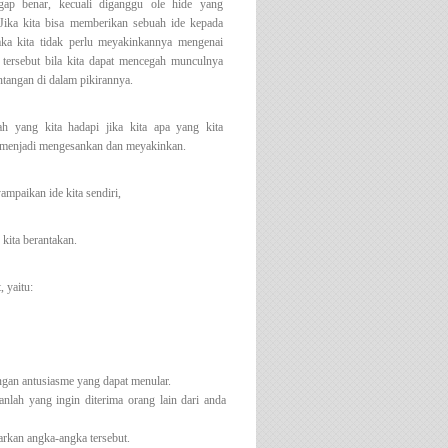
ggap benar, kecuali diganggu ole hide yang
 Jika kita bisa memberikan sebuah ide kepada
aka kita tidak perlu meyakinkannya mengenai
 tersebut bila kita dapat mencegah munculnya
ntangan di dalam pikirannya.
h yang kita hadapi jika kita apa yang kita
 menjadi mengesankan dan meyakinkan.
mpaikan ide kita sendiri,
kita berantakan.
 yaitu:
ngan antusiasme yang dapat menular.
nlah yang ingin diterima orang lain dari anda
rkan angka-angka tersebut.