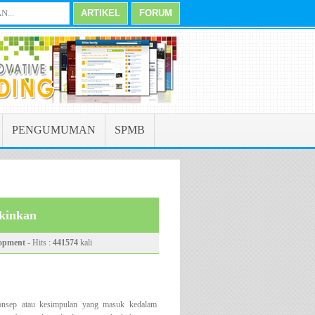
gkapnya pada Menu Pengumuman
Manajemen Persepsi
dalaha Kombinasi dari cara and
PENGUMUMAN
SPMB
kinkan
lopment
- Hits :
441574
kali
konsep atau kesimpulan yang masuk kedalam