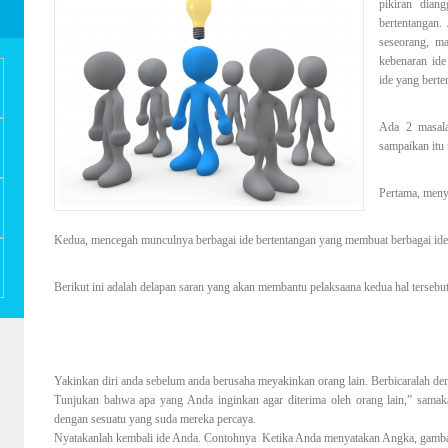
pikiran dian
bertentangan.
seseorang, m
kebenaran ide
ide yang berte
Ada 2 masala
sampaikan itu
Pertama, menya
Kedua, mencegah munculnya berbagai ide bertentangan yang membuat berbagai ide 
Berikut ini adalah delapan saran yang akan membantu pelaksaana kedua hal tersebut,
Yakinkan diri anda sebelum anda berusaha meyakinkan orang lain. Berbicaralah de
Tunjukan bahwa apa yang Anda inginkan agar diterima oleh orang lain,” samaka
dengan sesuatu yang suda mereka percaya.
Nyatakanlah kembali ide Anda. Contohnya
Ketika Anda menyatakan Angka, gamba