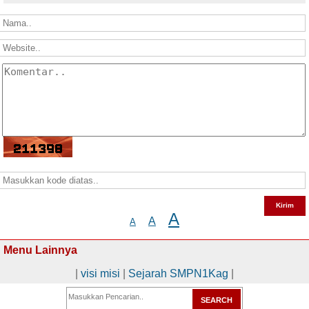
A
A
A
Menu Lainnya
|
visi misi
|
Sejarah SMPN1Kag
|