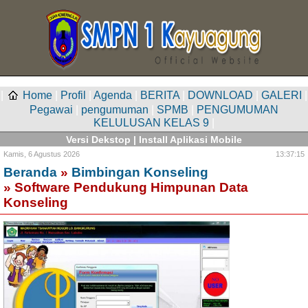
|
Home
|
Profil
|
Agenda
|
BERITA
|
DOWNLOAD
|
GALERI
|
Pegawai
|
pengumuman
|
SPMB
|
PENGUMUMAN
KELULUSAN KELAS 9
|
Versi Dekstop
|
Install Aplikasi Mobile
Kamis,
6 Agustus 2026
13:37:15
Beranda
»
Bimbingan Konseling
» Software Pendukung Himpunan Data
Konseling