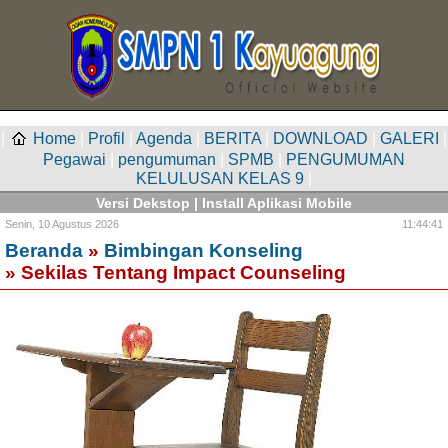
|
Home
|
Profil
|
Agenda
|
BERITA
|
DOWNLOAD
|
GALERI
|
Pegawai
|
pengumuman
|
SPMB
|
PENGUMUMAN
KELULUSAN KELAS 9
|
Versi Dekstop
|
Install Aplikasi Mobile
Senin,
10 Agustus 2026
11:44:41
Beranda
»
Bimbingan Konseling
» Sekilas Tentang Impact Counseling