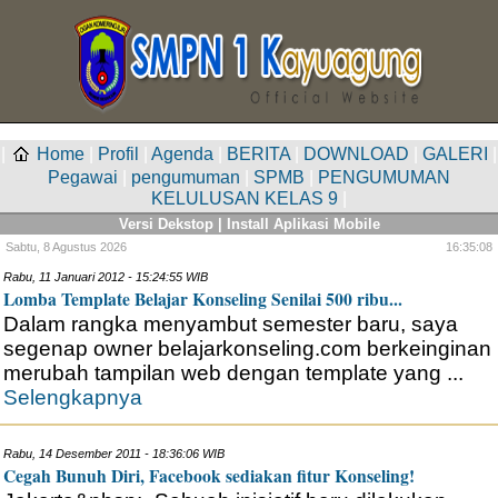
|
Home
|
Profil
|
Agenda
|
BERITA
|
DOWNLOAD
|
GALERI
|
Pegawai
|
pengumuman
|
SPMB
|
PENGUMUMAN
KELULUSAN KELAS 9
|
Versi Dekstop
|
Install Aplikasi Mobile
Sabtu,
8 Agustus 2026
16:35:08
Rabu, 11 Januari 2012 - 15:24:55 WIB
Lomba Template Belajar Konseling Senilai 500 ribu...
Dalam rangka menyambut semester baru, saya
segenap owner belajarkonseling.com berkeinginan
merubah tampilan web dengan template yang ...
Selengkapnya
Rabu, 14 Desember 2011 - 18:36:06 WIB
Cegah Bunuh Diri, Facebook sediakan fitur Konseling!