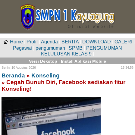
|
Home
|
Profil
|
Agenda
|
BERITA
|
DOWNLOAD
|
GALERI
|
Pegawai
|
pengumuman
|
SPMB
|
PENGUMUMAN
KELULUSAN KELAS 9
|
Versi Dekstop
|
Install Aplikasi Mobile
Senin,
10 Agustus 2026
15:34:56
Beranda
»
Konseling
» Cegah Bunuh Diri, Facebook sediakan fitur
Konseling!