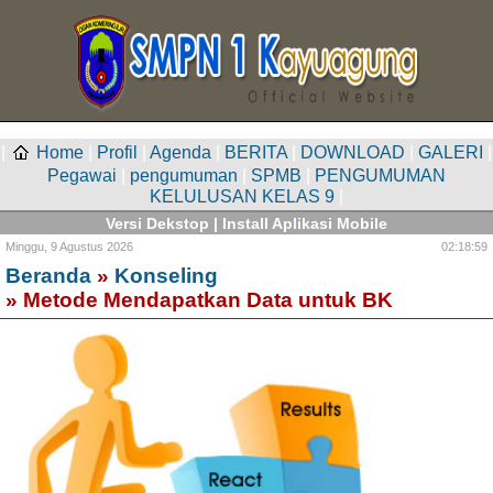
|
Home
|
Profil
|
Agenda
|
BERITA
|
DOWNLOAD
|
GALERI
|
Pegawai
|
pengumuman
|
SPMB
|
PENGUMUMAN
KELULUSAN KELAS 9
|
Versi Dekstop
|
Install Aplikasi Mobile
Minggu,
9 Agustus 2026
02:18:59
Beranda
»
Konseling
» Metode Mendapatkan Data untuk BK