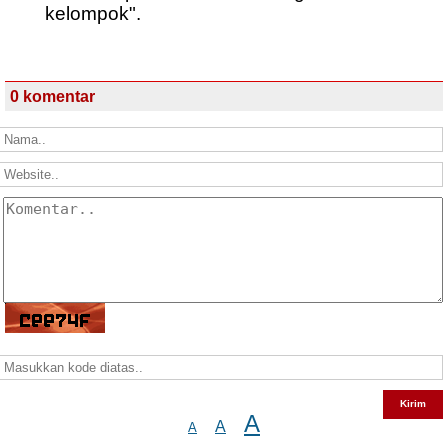
kelompok".
0 komentar
A
A
A