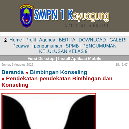
|
Home
|
Profil
|
Agenda
|
BERITA
|
DOWNLOAD
|
GALERI
|
Pegawai
|
pengumuman
|
SPMB
|
PENGUMUMAN
KELULUSAN KELAS 9
|
Versi Dekstop
|
Install Aplikasi Mobile
Jumat,
6 Agustus 2026
18:49:47
Beranda
»
Bimbingan Konseling
» Pendekatan-pendekatan Bimbingan dan
Konseling