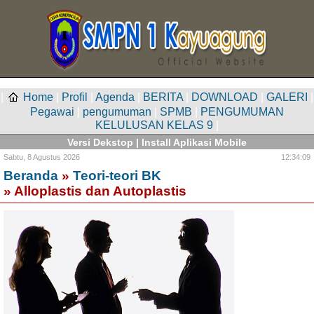
|
Home
|
Profil
|
Agenda
|
BERITA
|
DOWNLOAD
|
GALERI
|
Pegawai
|
pengumuman
|
SPMB
|
PENGUMUMAN
KELULUSAN KELAS 9
|
Versi Dekstop
|
Install Aplikasi Mobile
Sabtu,
8 Agustus 2026
12:34:09
Beranda
»
Teori-teori BK
» Alloplastis dan Autoplastis