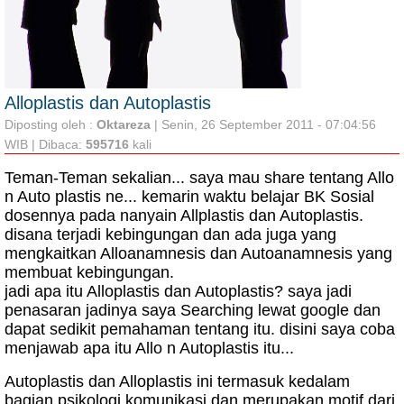
Alloplastis dan Autoplastis
Diposting oleh :
Oktareza
| Senin, 26 September 2011 - 07:04:56
WIB | Dibaca:
595716
kali
Teman-Teman sekalian... saya mau share tentang Allo
n Auto plastis ne... kemarin waktu belajar BK Sosial
dosennya pada nanyain Allplastis dan Autoplastis.
disana terjadi kebingungan dan ada juga yang
mengkaitkan Alloanamnesis dan Autoanamnesis yang
membuat kebingungan.
jadi apa itu Alloplastis dan Autoplastis? saya jadi
penasaran jadinya saya Searching lewat google dan
dapat sedikit pemahaman tentang itu. disini saya coba
menjawab apa itu Allo n Autoplastis itu...
Autoplastis dan Alloplastis ini termasuk kedalam
bagian psikologi komunikasi dan merupakan motif dari