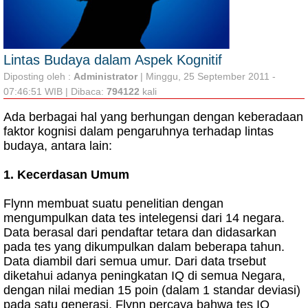
Lintas Budaya dalam Aspek Kognitif
Diposting oleh :
Administrator
| Minggu, 25 September 2011 -
07:46:51 WIB | Dibaca:
794122
kali
Ada berbagai hal yang berhungan dengan keberadaan
faktor kognisi dalam pengaruhnya terhadap lintas
budaya, antara lain:
1. Kecerdasan Umum
Flynn membuat suatu penelitian dengan
mengumpulkan data tes intelegensi dari 14 negara.
Data berasal dari pendaftar tetara dan didasarkan
pada tes yang dikumpulkan dalam beberapa tahun.
Data diambil dari semua umur. Dari data trsebut
diketahui adanya peningkatan IQ di semua Negara,
dengan nilai median 15 poin (dalam 1 standar deviasi)
pada satu generasi. Flynn percaya bahwa tes IQ