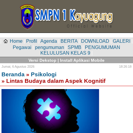
|
Home
|
Profil
|
Agenda
|
BERITA
|
DOWNLOAD
|
GALERI
|
Pegawai
|
pengumuman
|
SPMB
|
PENGUMUMAN
KELULUSAN KELAS 9
|
Versi Dekstop
|
Install Aplikasi Mobile
Jumat,
6 Agustus 2026
18:26:18
Beranda
»
Psikologi
» Lintas Budaya dalam Aspek Kognitif