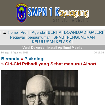
|
Home
|
Profil
|
Agenda
|
BERITA
|
DOWNLOAD
|
GALERI
|
Pegawai
|
pengumuman
|
SPMB
|
PENGUMUMAN
KELULUSAN KELAS 9
|
Versi Dekstop
|
Install Aplikasi Mobile
Minggu,
8 Agustus 2026
20:18:04
Beranda
»
Psikologi
» Ciri-Ciri Pribadi yang Sehat menurut Alport