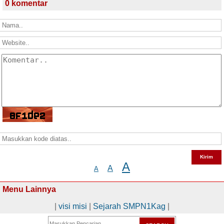
0 komentar
A
A
A
Menu Lainnya
|
visi misi
|
Sejarah SMPN1Kag
|