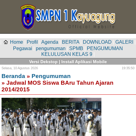
|
Home
|
Profil
|
Agenda
|
BERITA
|
DOWNLOAD
|
GALERI
|
Pegawai
|
pengumuman
|
SPMB
|
PENGUMUMAN
KELULUSAN KELAS 9
|
Versi Dekstop
|
Install Aplikasi Mobile
Selasa,
10 Agustus 2026
19:35:50
Beranda
»
Pengumuman
» Jadwal MOS Siswa BAru Tahun Ajaran
2014/2015