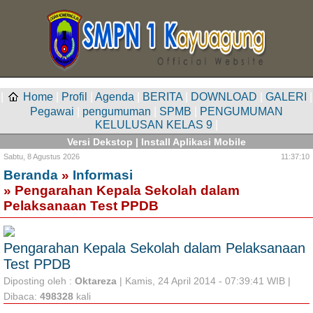
|
Home
|
Profil
|
Agenda
|
BERITA
|
DOWNLOAD
|
GALERI
|
Pegawai
|
pengumuman
|
SPMB
|
PENGUMUMAN
KELULUSAN KELAS 9
|
Versi Dekstop
|
Install Aplikasi Mobile
Sabtu,
8 Agustus 2026
11:37:10
Beranda
»
Informasi
» Pengarahan Kepala Sekolah dalam
Pelaksanaan Test PPDB
Pengarahan Kepala Sekolah dalam Pelaksanaan
Test PPDB
Diposting oleh :
Oktareza
| Kamis, 24 April 2014 - 07:39:41 WIB |
Dibaca:
498328
kali