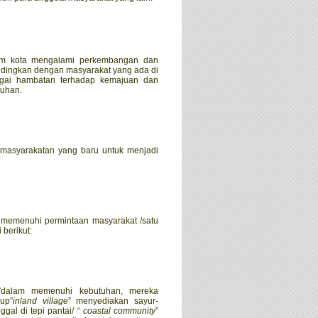
alam kota mengalami perkembangan dan
bandingkan dengan masyarakat yang ada di
bagai hambatan terhadap kemajuan dan
tuhan.
kemasyarakatan yang baru untuk menjadi
k memenuhi permintaan masyarakat /satu
 berikut:
”dalam memenuhi kebutuhan, mereka
up”
inland village
” menyediakan sayur-
gal di tepi pantai/ “
coastal community
”