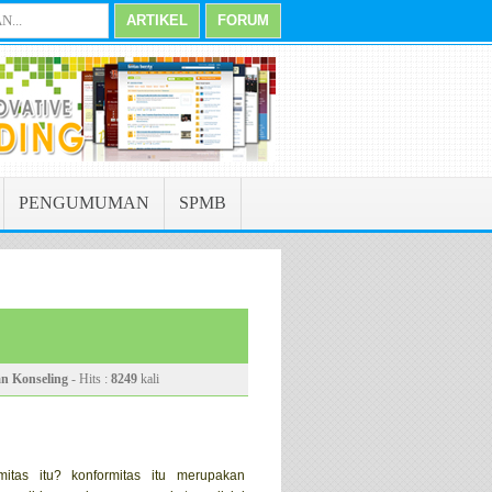
ya pada Menu Pengumuman
Manajemen Persepsi
dalaha Kombinasi dari cara anda Berp
PENGUMUMAN
SPMB
n Konseling
- Hits :
8249
kali
mitas itu? konformitas itu merupakan