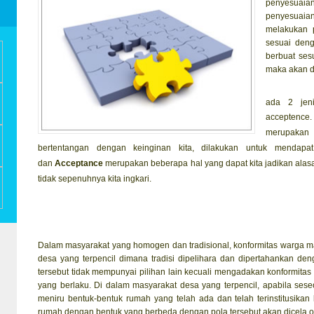
penyesuai
penyesuaian
melakukan 
sesuai deng
berbuat ses
maka akan d
ada 2 jeni
accepte
merupakan
bertentangan dengan keinginan kita, dilakukan untuk mendap
dan
Acceptance
merupakan
beberapa hal yang dapat kita jadikan alas
tidak sepenuhnya kita ingkari.
Dalam masyarakat yang homogen dan tradisional, konformitas warga ma
desa yang terpencil dimana tradisi dipelihara dan dipertahankan d
tersebut tidak mempunyai pilihan lain kecuali mengadakan konformitas 
yang berlaku. Di dalam masyarakat desa yang terpencil, apabila se
meniru bentuk-bentuk rumah yang telah ada dan telah terinstitusika
rumah dengan bentuk yang berbeda dengan pola tersebut akan dicela o