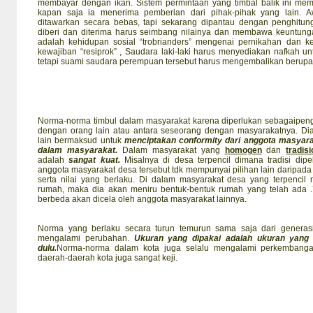
membayar dengan ikan. Sistem permintaan yang timbal balik ini me
kapan saja ia menerima pemberian dari pihak-pihak yang lain. A
ditawarkan secara bebas, tapi sekarang dipantau dengan penghitung
diberi dan diterima harus seimbang nilainya dan membawa keuntunga
adalah kehidupan sosial “trobrianders” mengenai pernikahan dan ke
kewajiban “resiprok” , Saudara laki-laki harus menyediakan nafkah
tetapi suami saudara perempuan tersebut harus mengembalikan berupa 
Norma-norma timbul dalam masyarakat karena diperlukan sebagaipen
dengan orang lain atau antara seseorang dengan masyarakatnya. D
lain bermaksud untuk
menciptakan conformity dari anggota masyaraka
dalam masyarakat.
Dalam masyarakat yang
homogen
dan
tradisi
adalah
sangat kuat.
Misalnya di desa terpencil dimana tradisi dip
anggota masyarakat desa tersebut tdk mempunyai pilihan lain daripad
serta nilai yang berlaku. Di dalam masyarakat desa yang terpencil
rumah, maka dia akan meniru bentuk-bentuk rumah yang telah ada 
berbeda akan dicela oleh anggota masyarakat lainnya.
Norma yang berlaku secara turun temurun sama saja dari generasi
mengalami perubahan.
Ukuran yang dipakai adalah ukuran yang 
dulu.
Norma-norma dalam kota juga selalu mengalami perkembanga
daerah-daerah kota juga sangat keji.