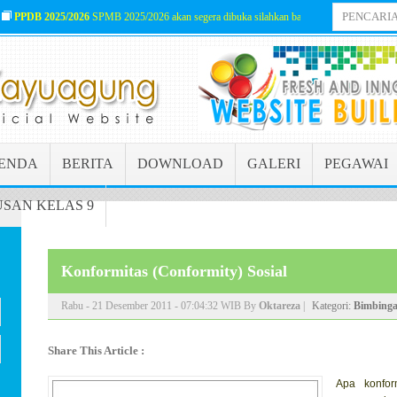
PDB 2025/2026
SPMB 2025/2026 akan segera dibuka silahkan baca informasinya lengkapn
ENDA
BERITA
DOWNLOAD
GALERI
PEGAWAI
SAN KELAS 9
Konformitas (Conformity) Sosial
Rabu - 21 Desember 2011 - 07:04:32 WIB By
Oktareza
|
Kategori:
Bimbinga
Share This Article :
Apa konfor