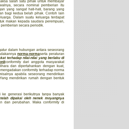
maksa salah satu pihak untuk membayar
walnya, secara nominal pemberian itu
an yang sangat hati-hati, barang yang
n bagi kedua belah pihak. Contoh lain
luarga. Dalam suatu keluarga terdapat
 untuk makan kepada saudara perempuan,
pemberian secara periodik.
gatur dalam hubungan antara seseorang
iadakannya
norma-norma
serta peraturan
t terhadap nilai-nilai yang berlaku di
onil
conformity dari anggota masyarakat
elihara dan dipertahankan dengan kuat,
a mengadakan conformity terhadap norma
 misalnya apabila seseorang mendirikan
.Yang mendirikan rumah dengan bentuk
 ke generasi berikutnya tanpa banyak
telah dipakai oleh nenek moyangnya
n dan perubahan. Maka conformity di