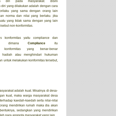
an diri pada masyarakat. disini
 diri yang dilakukan adalah dengan cara
prilaku yang sama dengan orang lain
an norma dan nilai yang berlaku. jika
uatu yang tidak sama dengan yang lain
isebut non-konformitas.
s konformitas yaitu compliance dan
nce. dimana
Compliance
itu
konformitas yang benar-benar
at hadiah atau menghindari hukuman
an untuk melakukan konformitas tersebut,
syarakat adalah kuat. Misalnya di desa-
engan kuat, maka warga masyarakat desa
terhadap kaedah-kaedah serta nilai-nilai
seorang mendirikan rumah maka dia akan
n bentuknya, sedangkan yang mendirikan
leh para anggota masyarakat yang lain.