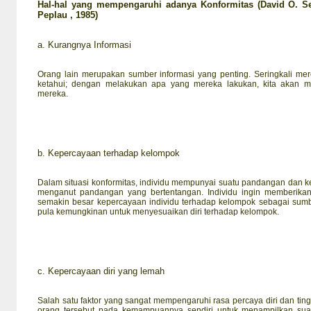
Hal-hal yang mempengaruhi adanya Konformitas
(David O. S
Peplau , 1985)
a.
Kurangnya Informasi
Orang lain merupakan sumber informasi yang penting. Seringkali mer
ketahui; dengan melakukan apa yang mereka lakukan, kita akan 
mereka.
b.
Kepercayaan terhadap kelompok
Dalam situasi konformitas, individu mempunyai suatu pandangan dan
menganut pandangan yang bertentangan. Individu ingin memberikan i
semakin besar kepercayaan individu terhadap kelompok sebagai sumb
pula kemungkinan untuk menyesuaikan diri terhadap kelompok.
c.
Kepercayaan diri yang lemah
Salah satu faktor yang sangat mempengaruhi rasa percaya diri dan ting
orang tersebut pada kemampuannya sendiri untuk menampilkan sua