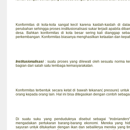
Konformitas di kota-kota sangat kecil karena kaidah-kaidah di d
perubahan sehingga proses institusionalisasi sukar terjadi apabila di
desa. Bahkan konformitas di kota besar sering kali dianggap se
perkembangan. Konformitas biasanya menghasilkan ketaatan dan kepa
Institusionalisasi
: suatu proses yang dilewati oleh sesuatu norma 
bagian dari salah satu lembaga kemasyarakatan.
Konformitas terbentuk secara ketat di bawah tekanan( pressure) untu
orang kepada orang lain. Hal ini bisa ditegaskan dengan contoh sebagai
Di suatu suku yang penduduknya disebut sebagai “
trobrianders
mengadakan pertukaran barang-barang ekonomi. Mereka yang hid
sayuran untuk ditukarkan dengan ikan dan sebaliknya mereka yang ting