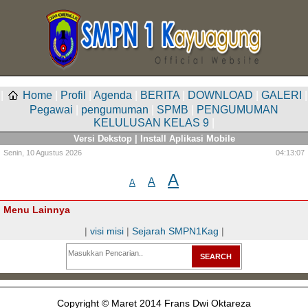
|
Home
|
Profil
|
Agenda
|
BERITA
|
DOWNLOAD
|
GALERI
|
Pegawai
|
pengumuman
|
SPMB
|
PENGUMUMAN
KELULUSAN KELAS 9
|
Versi Dekstop
|
Install Aplikasi Mobile
Senin,
10 Agustus 2026
04:13:07
A
A
A
Menu Lainnya
|
visi misi
|
Sejarah SMPN1Kag
|
Copyright © Maret 2014 Frans Dwi Oktareza