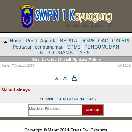
|
Home
|
Profil
|
Agenda
|
BERITA
|
DOWNLOAD
|
GALERI
|
Pegawai
|
pengumuman
|
SPMB
|
PENGUMUMAN
KELULUSAN KELAS 9
|
Versi Dekstop
|
Install Aplikasi Mobile
Jumat,
7 Agustus 2026
10:13:33
A
A
A
Menu Lainnya
|
visi misi
|
Sejarah SMPN1Kag
|
Copyright © Maret 2014 Frans Dwi Oktareza