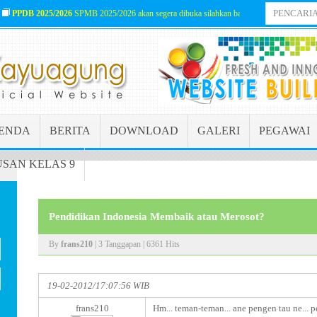
PPDB 2025/2026
SPMB 2025/2026 akan segera dibuka silahkan baca informasinya lengk
ENDA
BERITA
DOWNLOAD
GALERI
PEGAWAI
SAN KELAS 9
Pendidikan Indonesia Membaik atau Merosot?
By
frans210
| 3 Tanggapan | 6361 Hits
19-02-2012/17:07:56 WIB
frans210
Hm... teman-teman... ane pengen tau ne...