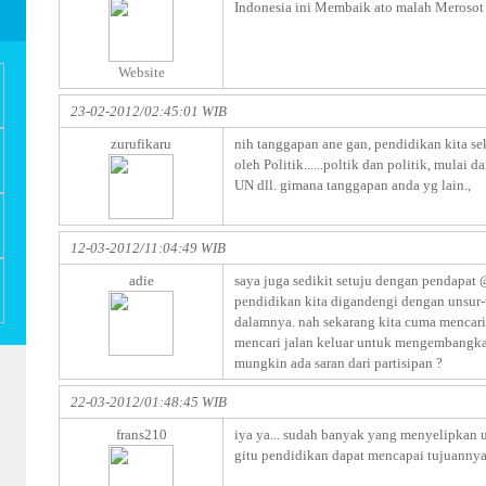
Indonesia ini Membaik ato malah Merosot 
Website
23-02-2012/02:45:01 WIB
zurufikaru
nih tanggapan ane gan, pendidikan kita se
oleh Politik......poltik dan politik, mulai 
UN dll. gimana tanggapan anda yg lain.,
12-03-2012/11:04:49 WIB
adie
saya juga sedikit setuju dengan pendapa
pendidikan kita digandengi dengan unsur-u
dalamnya. nah sekarang kita cuma mencar
mencari jalan keluar untuk mengembangka
mungkin ada saran dari partisipan ?
22-03-2012/01:48:45 WIB
frans210
iya ya... sudah banyak yang menyelipkan u
gitu pendidikan dapat mencapai tujuanny