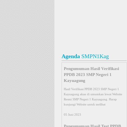
Agenda
SMPN1Kag
Pengumuman Hasil Verifikasi
Pengumuman Hasil Test PPDB
PPDB 2023 SMP Negeri 1
2014 SMP N 1 Kayuagung
Kayuagung
Hasil test PPDB 2014 SMP n 1 Kayuagung
Hasil Verifikasi PPDB 2023 SMP Negeri 1
akan di umumkan lewat Website Resmi SMP
Kayuagung akan di umumkan lewat Website
Negeri 1 Kayuagung. Harap kunjungi Website
Resmi SMP Negeri 1 Kayuagung. Harap
untuk melihat Pengumuman dan tidak perlu
kunjungi Website untuk melihat
datang ke SMP N 1 Kayuagung pada
05 Juni 2023
26 April 2014