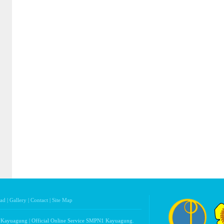
ad
|
Gallery
|
Contact
|
Site Map
 Kayuagung | Official Online Service SMPN1 Kayuagung.