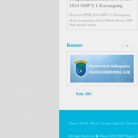
Test Wawancara PPDB
Test Wawancara
24 April 2014
lihat agenda lainya
Banner
Kab. OKI
Home
|
Profil
|
Berita
|
Forum
|
Agenda
|
Downlo
All-right Reserved � Maret 2014 SMP Negeri 1