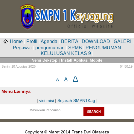
|
Home
|
Profil
|
Agenda
|
BERITA
|
DOWNLOAD
|
GALERI
|
Pegawai
|
pengumuman
|
SPMB
|
PENGUMUMAN
KELULUSAN KELAS 9
|
Versi Dekstop
|
Install Aplikasi Mobile
Senin,
10 Agustus 2026
04:50:19
A
A
A
Menu Lainnya
|
visi misi
|
Sejarah SMPN1Kag
|
Copyright © Maret 2014 Frans Dwi Oktareza