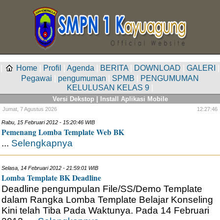
|
Home
|
Profil
|
Agenda
|
BERITA
|
DOWNLOAD
|
GALERI
|
Pegawai
|
pengumuman
|
SPMB
|
PENGUMUMAN
KELULUSAN KELAS 9
|
Versi Dekstop
|
Install Aplikasi Mobile
Jumat,
7 Agustus 2026
12:27:46
Rabu, 15 Februari 2012 - 15:20:46 WIB
Pemenang Lomba Template Web BK
...
Selengkapnya
Selasa, 14 Februari 2012 - 21:59:01 WIB
Lomba Template BK Deadline
Deadline pengumpulan File/SS/Demo Template
dalam Rangka Lomba Template Belajar Konseling
Kini telah Tiba Pada Waktunya. Pada 14 Februari